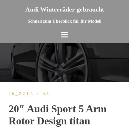
Springe
Audi Winterräder gebraucht
zum
Inhalt
Schnell zum Überblick für Ihr Modell
20_ZOLL
A6
20″ Audi Sport 5 Arm
Rotor Design titan