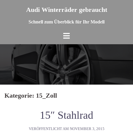
Springe
Audi Winterräder gebraucht
zum
Inhalt
Schnell zum Überblick für Ihr Modell
Kategorie: 15_Zoll
15″ Stahlrad
VERÖFFENTLICHT AM
NOVEMBER 3, 2015