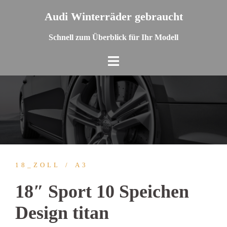
Springe
Audi Winterräder gebraucht
zum
Inhalt
Schnell zum Überblick für Ihr Modell
18_ZOLL
A3
18″ Sport 10 Speichen
Design titan