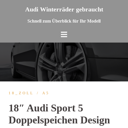
Springe
Audi Winterräder gebraucht
zum
Inhalt
Schnell zum Überblick für Ihr Modell
18_ZOLL
A5
18″ Audi Sport 5
Doppelspeichen Design