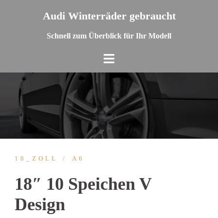
Springe
Audi Winterräder gebraucht
zum
Inhalt
Schnell zum Überblick für Ihr Modell
18_ZOLL
A6
18″ 10 Speichen V
Design