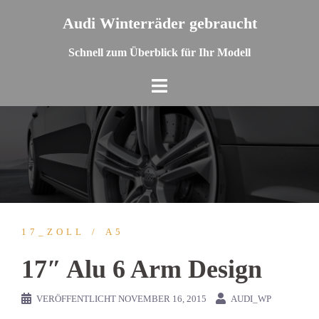
Springe
Audi Winterräder gebraucht
zum
Inhalt
Schnell zum Überblick für Ihr Modell
17_ZOLL
A5
17″ Alu 6 Arm Design
VERÖFFENTLICHT
NOVEMBER 16, 2015
AUDI_WP