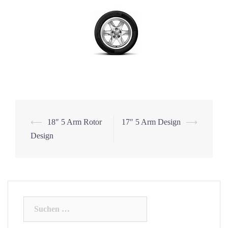
⟵
18″ 5 Arm Rotor
17″ 5 Arm Design
⟶
Beitrags-
Design
Navigation
Suchen
nach: